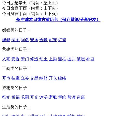
今日胎息
辛丑（纳音：壁上土）
今日命宫
丁酉（纳音：山下火）
今日身宫
丁酉（纳音：山下火）
📥 生成本日復古黄历卡（保存壁纸/分享好友）
婚姻类的日子：
嫁娶
纳采
问名
安床
合帐
冠笄
订盟
营建类的日子：
入宅
安香
安门
修造
动土
上梁
竖柱
掘井
破屋
补垣
工商类的日子：
开市
挂匾
立券
交易
纳财
开仓
经络
祭祀类的日子：
祭祀
祈福
求嗣
开光
沐浴
斋醮
塑绘
普渡
造庙
生活类的日子：