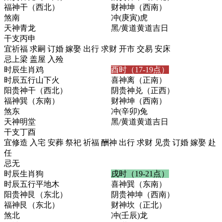
福神
干（西北）
财神
坤（西南）
煞
南
冲
(庚寅)虎
天神
青龙
黑/黄道
黄道吉日
干支
丙申
宜
祈福 求嗣 订婚 嫁娶 出行 求财 开市 交易 安床
忌
上梁 盖屋 入殓
时辰生肖
鸡
酉时（17-19点）
时辰五行
山下火
喜神
离（正南）
阳贵神
干（西北）
阴贵神
兑（正西）
福神
巽（东南）
财神
坤（西南）
煞
东
冲
(辛卯)兔
天神
明堂
黑/黄道
黄道吉日
干支
丁酉
宜
修造 入宅 安葬 祭祀 祈福 酬神 出行 求财 见贵 订婚 嫁娶 赴
任
忌
无
时辰生肖
狗
戌时（19-21点）
时辰五行
平地木
喜神
巽（东南）
阳贵神
艮（东北）
阴贵神
坤（西南）
福神
艮（东北）
财神
坎（正北）
煞
北
冲
(壬辰)龙