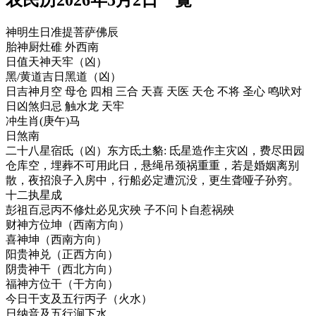
神明生日
准提菩萨佛辰
胎神
厨灶碓 外西南
日值天神
天牢（凶）
黑/黄道吉日
黑道（凶）
日吉神
月空 母仓 四相 三合 天喜 天医 天仓 不将 圣心 鸣吠对
日凶煞
归忌 触水龙 天牢
冲生肖
(庚午)马
日煞
南
二十八星宿
氐（凶）东方氐土貉: 氐星造作主灾凶，费尽田园
仓库空，埋葬不可用此日，悬绳吊颈祸重重，若是婚姻离别
散，夜招浪子入房中，行船必定遭沉没，更生聋哑子孙穷。
十二执星
成
彭祖百忌
丙不修灶必见灾殃 子不问卜自惹祸殃
财神方位
坤（西南方向）
喜神
坤（西南方向）
阳贵神
兑（正西方向）
阴贵神
干（西北方向）
福神方位
干（干方向）
今日干支及五行
丙子（火水）
日纳音及五行
涧下水