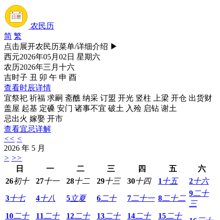
农民历
简
繁
点击展开农民历菜单/详细介绍
▶
西元
2026年05月02日 星期六
农历
2026年三月十六
吉时
子 丑 卯 午 申 酉
查看时辰详情
宜
祭祀 祈福 求嗣 斋醮 纳采 订盟 开光 竖柱 上梁 开仓 出货财
盖屋 起基 定磉 安门 诸事不宜 破土 入殓 启钻 谢土
忌
出火 嫁娶 开市
查看宜忌详解
<<
<
2026 年
5 月
>
>>
日
一
二
三
四
五
六
26
初十
27
十一
28
十二
29
十三
30
十四
1
十五
2
十六
9
二十
3
十七
4
十八
5
立夏
6
二十
7
二十一
8
二十二
三
10
二十
11
二十
12
二十
13
二十
14
二十
15
二十