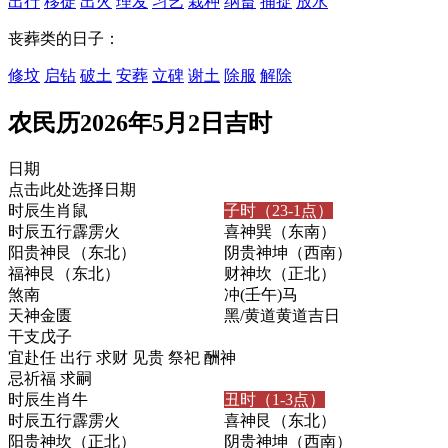
出行
移徙
出火
理发
习艺
栽种
纳畜
捕捉
放水
丧葬类的日子：
修坟
启钻
破土
安葬
立碑
谢土
除服
解除
农民历2026年5月2日吉时
日期
点击此处选择日期
时辰生肖
鼠
子时（23-1点）
时辰五行
霹雳火
喜神
巽（东南）
阳贵神
艮（东北）
阴贵神
坤（西南）
福神
艮（东北）
财神
坎（正北）
煞
南
冲
(壬午)马
天神
金匮
黑/黄道
黄道吉日
干支
戊子
宜
赴任 出行 求财 见贵 祭祀 酬神
忌
祈福 求嗣
时辰生肖
牛
丑时（1-3点）
时辰五行
霹雳火
喜神
艮（东北）
阳贵神
坎（正北）
阴贵神
坤（西南）