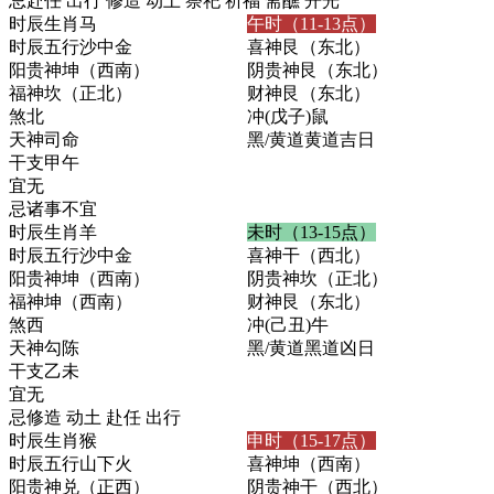
忌
赴任 出行 修造 动土 祭祀 祈福 斋醮 开光
时辰生肖
马
午时（11-13点）
时辰五行
沙中金
喜神
艮（东北）
阳贵神
坤（西南）
阴贵神
艮（东北）
福神
坎（正北）
财神
艮（东北）
煞
北
冲
(戊子)鼠
天神
司命
黑/黄道
黄道吉日
干支
甲午
宜
无
忌
诸事不宜
时辰生肖
羊
未时（13-15点）
时辰五行
沙中金
喜神
干（西北）
阳贵神
坤（西南）
阴贵神
坎（正北）
福神
坤（西南）
财神
艮（东北）
煞
西
冲
(己丑)牛
天神
勾陈
黑/黄道
黑道凶日
干支
乙未
宜
无
忌
修造 动土 赴任 出行
时辰生肖
猴
申时（15-17点）
时辰五行
山下火
喜神
坤（西南）
阳贵神
兑（正西）
阴贵神
干（西北）