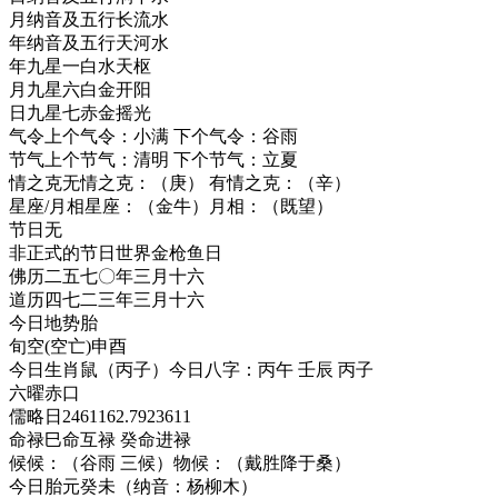
月纳音及五行
长流水
年纳音及五行
天河水
年九星
一白水天枢
月九星
六白金开阳
日九星
七赤金摇光
气令
上个气令：小满 下个气令：谷雨
节气
上个节气：清明 下个节气：立夏
情之克
无情之克：（庚） 有情之克：（辛）
星座/月相
星座：（金牛）月相：（既望）
节日
无
非正式的节日
世界金枪鱼日
佛历
二五七〇年三月十六
道历
四七二三年三月十六
今日地势
胎
旬空(空亡)
申酉
今日生肖
鼠（丙子）今日八字：丙午 壬辰 丙子
六曜
赤口
儒略日
2461162.7923611
命禄
巳命互禄 癸命进禄
候
候：（谷雨 三候）物候：（戴胜降于桑）
今日胎元
癸未（纳音：杨柳木）