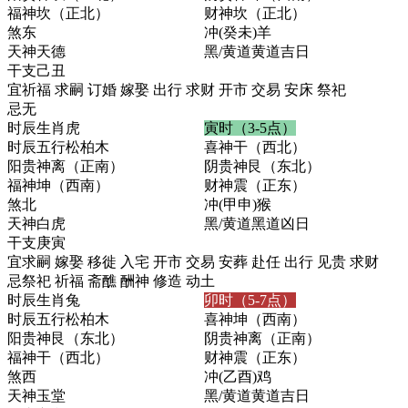
福神
坎（正北）
财神
坎（正北）
煞
东
冲
(癸未)羊
天神
天德
黑/黄道
黄道吉日
干支
己丑
宜
祈福 求嗣 订婚 嫁娶 出行 求财 开市 交易 安床 祭祀
忌
无
时辰生肖
虎
寅时（3-5点）
时辰五行
松柏木
喜神
干（西北）
阳贵神
离（正南）
阴贵神
艮（东北）
福神
坤（西南）
财神
震（正东）
煞
北
冲
(甲申)猴
天神
白虎
黑/黄道
黑道凶日
干支
庚寅
宜
求嗣 嫁娶 移徙 入宅 开市 交易 安葬 赴任 出行 见贵 求财
忌
祭祀 祈福 斋醮 酬神 修造 动土
时辰生肖
兔
卯时（5-7点）
时辰五行
松柏木
喜神
坤（西南）
阳贵神
艮（东北）
阴贵神
离（正南）
福神
干（西北）
财神
震（正东）
煞
西
冲
(乙酉)鸡
天神
玉堂
黑/黄道
黄道吉日