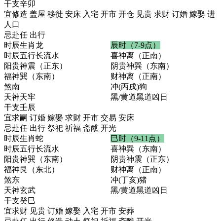
干支
辛卯
宜
修造 盖屋 移徙 安床 入宅 开市 开仓 见贵 求财 订婚 嫁娶 进
人口
忌
赴任 出行
时辰生肖
龙
辰时（7-9点）
时辰五行
长流水
喜神
离（正南）
阳贵神
震（正东）
阴贵神
巽（东南）
福神
巽（东南）
财神
离（正南）
煞
南
冲
(丙戌)狗
天神
天牢
黑/黄道
黑道凶日
干支
壬辰
宜
求嗣 订婚 嫁娶 求财 开市 交易 安床
忌
赴任 出行 祭祀 祈福 斋醮 开光
时辰生肖
蛇
巳时（9-11点）
时辰五行
长流水
喜神
巽（东南）
阳贵神
巽（东南）
阴贵神
震（正东）
福神
艮（东北）
财神
离（正南）
煞
东
冲
(丁亥)猪
天神
玄武
黑/黄道
黑道凶日
干支
癸巳
宜
求财 见贵 订婚 嫁娶 入宅 开市 安葬