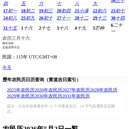
16
三十
四
五
六
七
八
九
17
初一
18
初二
19
初三
20
初四
21
小满
22
初六
23
初七
24
初八
25
初九
26
初十
27
十一
28
十二
29
十三
30
十四
6
二十
31
十五
1
十六
2
十七
3
十八
4
十九
5
芒种
一
农历三月十六
丙午马年
壬辰月丙子日
民国：115年 UTC/GMT+08
今天
歷年农民历日历查询（黄道吉日索引）
2025年农民历
2026年农民历
2027年农民历
2028年农民历
2029年农民历
2030年农民历
2031年农民历
提示：点击年份查看全年 12 个月黄道吉日、24 节气及通胜宜忌匯
总。
农民历2026年5月2日一覧